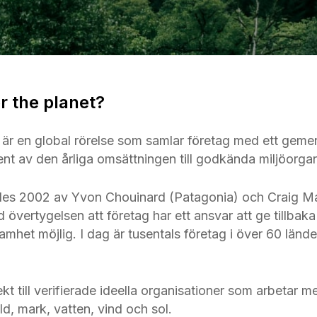
r the planet?
 är en global rörelse som samlar företag med ett gemen
nt av den årliga omsättningen till godkända miljöorgan
des 2002 av Yvon Chouinard (Patagonia) och Craig M
övertygelsen att företag har ett ansvar att ge tillbaka 
amhet möjlig. I dag är tusentals företag i över 60 lände
kt till verifierade ideella organisationer som arbetar m
d, mark, vatten, vind och sol.