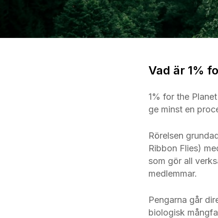
Vad är 1% fo
1% for the Planet
ge minst en proce
Rörelsen grunda
Ribbon Flies) med 
som gör all verks
medlemmar.
Pengarna går dire
biologisk mångfal