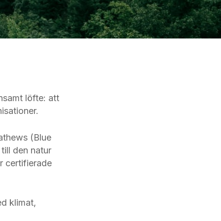
samt löfte: att
isationer.
athews (Blue
till den natur
r certifierade
ed klimat,