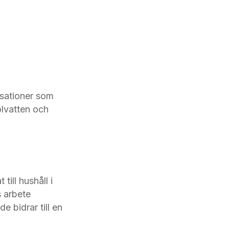
isationer som
olvatten och
till hushåll i
s arbete
e bidrar till en