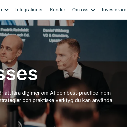
ch
Integrationer
Kunder
Om oss
Investerare
sses
ör att lära dig mer om AI och best-practice inom
 strategier och praktiska verktyg du kan använda