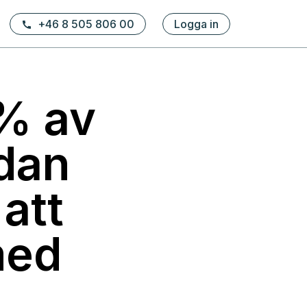
+46 8 505 806 00
Logga in
5% av
edan
att
med