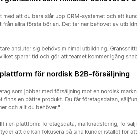
et med att du bara slår upp CRM-systemet och ett kun
tt från allra första början. Det tar ner behovet av utbi
re ansluter sig behövs minimal utbildning. Gränssnitte
 vilket sparar tid och gör att teamet kommer igång sna
plattform för nordisk B2B-försäljning
retag som jobbar med försäljning mot en nordisk markn
et finns en bättre produkt. Du får företagsdatan, säljfun
er och allt du behöver."
lt i en plattform: företagsdata, marknadsföring, försäl
yder att de kan fokusera på sina kunder istället för at