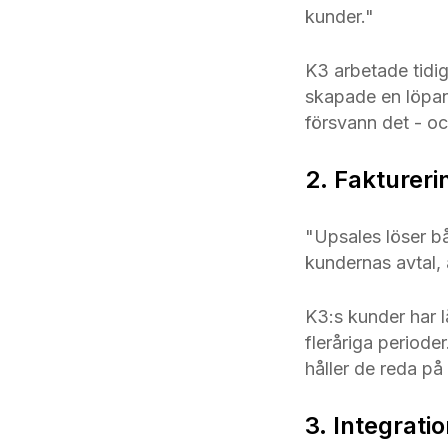
kunder."
K3 arbetade tidi
skapade en löpan
försvann det - oc
2. Fakturer
"Upsales löser bå
kundernas avtal
K3:s kunder har l
fleråriga period
håller de reda på a
3. Integrat