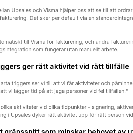
llan Upsales och Visma hjälper oss att se till att ordr
akturering. Det sker per default via en standardintegrat
omatiskt till Visma för fakturering, och andra fakturer
ägsintegration som fungerar utan manuellt arbete.
ggers ger rätt aktivitet vid rätt tillfälle
ta triggers ser vi till att vi får aktiviteter och påminnel
ör att vi lägger tid på att jaga personer vid fel tillfällen."
olika aktiviteter vid olika tidpunkter - signering, aktive
 i Upsales dyker rätt aktivitet upp för rätt person vid rä
tivt gränssnitt som minskar behovet av u