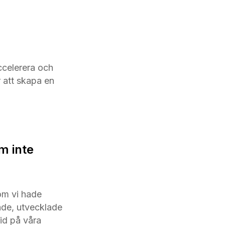
ccelerera och
 att skapa en
m inte
om vi hade
ade, utvecklade
tid på våra