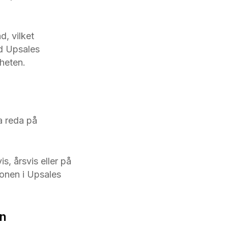
, vilket
d Upsales
mheten.
a reda på
s, årsvis eller på
onen i Upsales
en