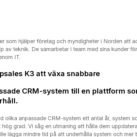
ner som hjälper företag och myndigheter i Norden att a
lp av teknik. De samarbetar i team med sina kunder för
enom IT.
Upsales K3 att växa snabbare
assade CRM-system till en plattform so
rhåll.
ed olika anpassade CRM-system ett antal år, system s
gt hög grad. Vi såg en utmaning att hålla dem uppdater
ville lägga mindre tid på att underhålla system och mer 