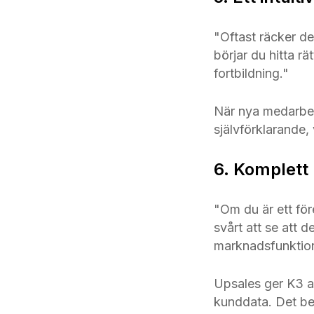
"Oftast räcker d
börjar du hitta rä
fortbildning."
När nya medarbeta
självförklarande,
6. Komplett 
"Om du är ett fö
svårt att se att d
marknadsfunktion
Upsales ger K3 al
kunddata. Det bet