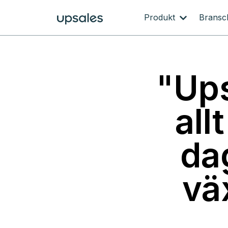
Produkt
Brans
"Ups
all
da
vä