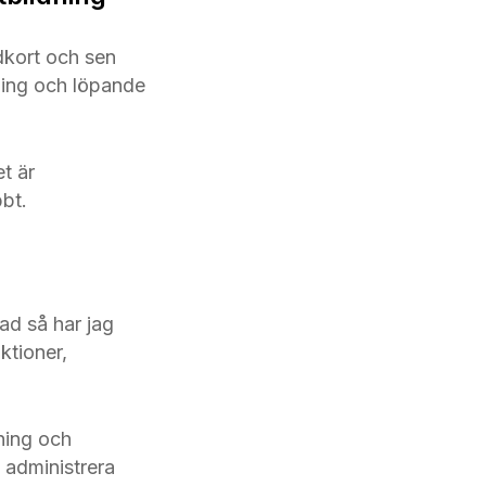
dkort och sen
ldning och löpande
t är
bbt.
ad så har jag
ktioner,
jning och
t administrera