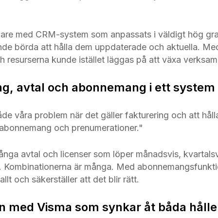
gare med CRM-system som anpassats i väldigt hög grad
de börda att hålla dem uppdaterade och aktuella. Me
h resurserna kunde istället läggas på att växa verksa
ing, avtal och abonnemang i ett system
de våra problem när det gäller fakturering och att håll
, abonnemang och prenumerationer."
ånga avtal och licenser som löper månadsvis, kvartalsvi
er. Kombinationerna är många. Med abonnemangsfunkti
llt och säkerställer att det blir rätt.
ion med Visma som synkar åt båda håll