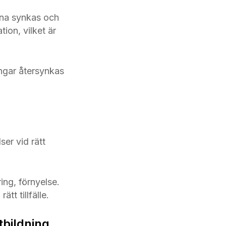
arna synkas och
ion, vilket är
ingar återsynkas
ser vid rätt
ring, förnyelse.
tt tillfälle.
tbildning