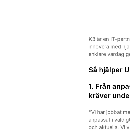
K3 är en IT-part
innovera med hjä
enklare vardag g
Så hjälper 
1. Från anp
kräver unde
"Vi har jobbat m
anpassat i väldi
och aktuella. Vi 