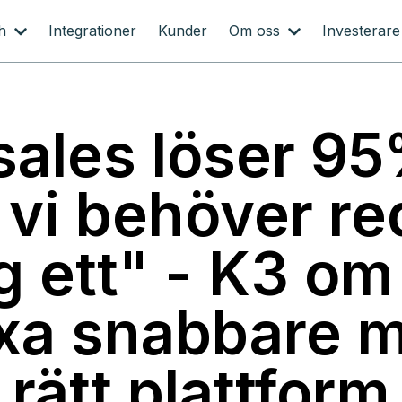
ch
Integrationer
Kunder
Om oss
Investerare
ales löser 9
t vi behöver r
g ett" - K3 om 
xa snabbare 
rätt plattform