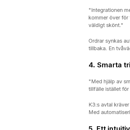
"Integrationen me
kommer över för f
väldigt skönt."
Ordrar synkas aut
tillbaka. En tvåv
4. Smarta tri
"Med hjälp av smar
tillfälle istället f
K3:s avtal kräver 
Med automatisering
5. Ett intui