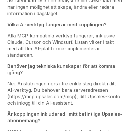
assistent kan läsa och analysera din CRM-data men
har ingen möjlighet att skapa, ändra eller radera
information i dagsläget.
Vilka AI-verktyg fungerar med kopplingen?
Alla MCP-kompatibla verktyg fungerar, inklusive
Claude, Cursor och Windsurf. Listan växer i takt
med att fler AI-plattformar implementerar
standarden.
Behöver jag tekniska kunskaper för att komma
igång?
Nej. Anslutningen görs i tre enkla steg direkt i ditt
AI-verktyg. Du behöver bara serveradressen
(https://mcp.upsales.com/mcp), ditt Upsales-konto
och inlogg till din AI-assistent.
Är kopplingen inkluderad i mitt befintliga Upsales-
abonnemang?