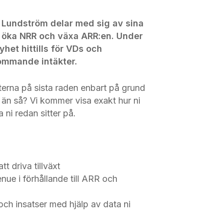
n Lundström delar med sig av sina
n, öka NRR och växa ARR:en. Under
yhet hittills för VDs och
ommande intäkter.
terna på sista raden enbart på grund
e än så? Vi kommer visa exakt hur ni
 ni redan sitter på.
tt driva tillväxt
nue i förhållande till ARR och
 och insatser med hjälp av data ni