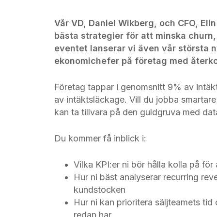
Vår VD, Daniel Wikberg, och CFO, Eli
bästa strategier för att minska chur
eventet lanserar vi även vår största n
ekonomichefer på företag med återk
Företag tappar i genomsnitt 9% av intäk
av intäktsläckage. Vill du jobba smartar
kan ta tillvara på den guldgruva med data
Du kommer få inblick i:
Vilka KPI:er ni bör hålla kolla på för a
Hur ni bäst analyserar recurring reve
kundstocken
Hur ni kan prioritera säljteamets tid
redan har