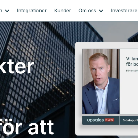
ch
Integrationer
Kunder
Om oss
Investerare
kter
ör att