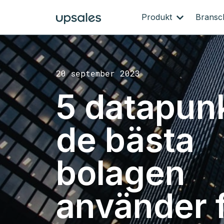
Produkt
Brans
20 september 2023
5 datapun
de bästa
bolagen
använder f